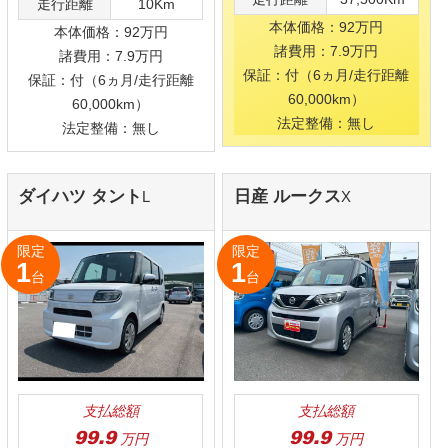
ク
DX(2WD)5MT
限定
限定
1
1
台
台
支払総額
支払総額
109.9
万円
109.9
万円
年式
R08/01
年式
R06/06
走行距離
10Km
走行距離
10Km
本体価格：102万円
本体価格：102万円
諸費用：7.9万円
諸費用：7.9万円
保証：付（6ヵ月/走行距離
保証：付（6ヵ月/走行距離
60,000km）
60,000km）
法定整備：無
法定整備：無し
日産 クリッパートラッ
スズキ ワゴンR
HYBRID
ク
DX(4WD)5MT
FX-S 全方位カメラパック
ピュアホワイトパール フ
限定
限定
1
1
台
台