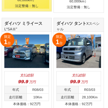
諸費用：7.9万円
諸費用：7.9万円
保証：付（6ヵ月/走行距離
保証：付（6ヵ月/走行距離
60,000km）
60,000km）
法定整備：無し
法定整備：無し
ダイハツ タント
日産 ルークス
L
X
限定
限定
1
1
台
台
支払総額
支払総額
99.9
99.9
万円
万円
年式
R03/04
年式
R02/05
走行距離
59,000Km
走行距離
41,000Km
本体価格：92万円
本体価格：92万円
諸費用：7.9万円
諸費用：7.9万円
保証：付（6ヵ月/走行距離
保証：付（6ヵ月/走行距離
60,000km）
60,000km）
法定整備：無し
法定整備：無し