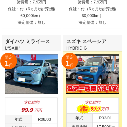
ダイハツ ミライース
ダイハツ ミライース
L“SAⅢ”
L“SAⅢ”
限定
限定
1
1
台
台
支払総額
支払総額
99.9
102.9
万円
万円
年式
R08/06
年式
R07/07
走行距離
10Km
走行距離
10Km
本体価格：92万円
本体価格：95万円
諸費用：7.9万円
諸費用：7.9万円
保証：付（6ヵ月/走行距離
保証：付（6ヵ月/走行距離
60,000km）
60,000km）
法定整備：無し
法定整備：無し
日産 クリッパートラッ
日産 デイズ
X