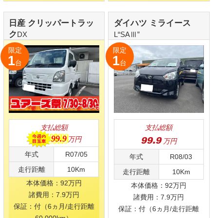
年式
R08/03
年式
R03/03
走行距離
10Km
走行距離
28,100Km
本体価格：92万円
本体価格：92万円
諸費用：7.9万円
諸費用：7.9万円
保証：付（6ヵ月/走行距離
保証：付（6ヵ月/走行距離
60,000km）
60,000km）
法定整備：無し
法定整備：無し
ダイハツ ミライース
スズキ スペーシア
L“SAⅢ”
HYBRID G
限定
限定
1
1
台
台
支払総額
支払総額
99.9
99.9
万円
万円
年式
R02/01
年式
R08/03
走行距離
37,500Km
走行距離
10Km
本体価格：92万円
本体価格：92万円