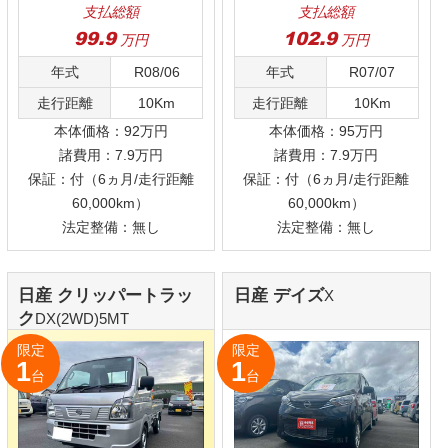
森町店
097-578-9499
営業時間：9:30～18:30 / 定休日：水曜日・第1･3火曜日
下郡店
097-503-9996
営業時間：9:30～18:30 / 定休日：水曜日・第1･3火曜日
在庫車情報
選ばれる理由
未使用車とは
会社紹介
お問い合わせ
新着情報
スタッフブログ
スタッフ紹介
プライバシーポリシー
サイトマップ