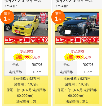
支払総額
支払総額
99.9
万円
99.9
万円
年式
R07/05
年式
R08/03
走行距離
10Km
走行距離
10Km
本体価格：92万円
本体価格：92万円
諸費用：7.9万円
諸費用：7.9万円
保証：付（6ヵ月/走行距離
保証：付（6ヵ月/走行距離
60,000km）
60,000km）
法定整備：無し
法定整備：無し
ダイハツ ミライース
ダイハツ タント
Xスペシ
L“SAⅢ”
ャル
限定
限定
1
1
台
台
支払総額
支払総額
99.9
99.9
万円
万円