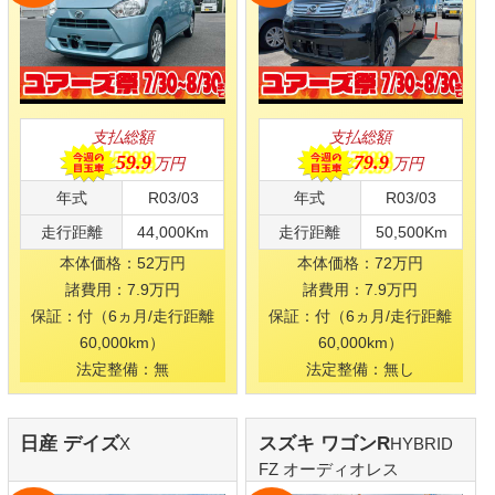
FZ オーディオレス
限定
限定
1
1
台
台
支払総額
支払総額
89.9
94.9
万円
万円
年式
R03/05
年式
R02/03
走行距離
31,000Km
走行距離
50,000Km
本体価格：82万円
本体価格：87万円
諸費用：7.9万円
諸費用：7.9万円
保証：付（6ヵ月/走行距離
保証：付（6ヵ月/走行距離
60,000km）
60,000km）
法定整備：無
法定整備：無し
ダイハツ ミライース
ダイハツ ミライース
X“SAⅢ”
X“SAⅢ”
限定
限定
1
1
台
台