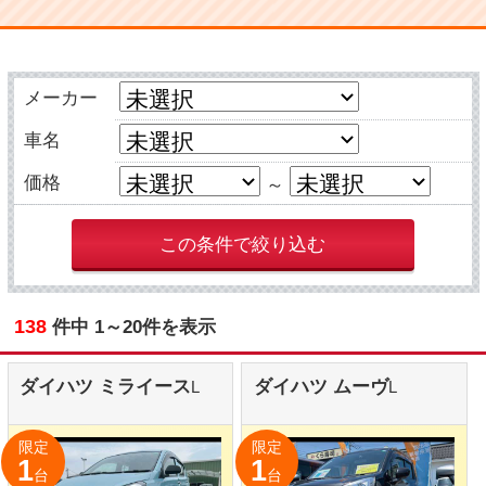
138
件中 1～20件を表示
ダイハツ ミライース
ダイハツ ムーヴ
L
L
限定
限定
1
1
台
台
支払総額
支払総額
59.9
万円
79.9
万円
年式
R03/03
年式
R03/03
走行距離
44,000Km
走行距離
50,500Km
本体価格：52万円
本体価格：72万円
諸費用：7.9万円
諸費用：7.9万円
保証：付（6ヵ月/走行距離
保証：付（6ヵ月/走行距離
60,000km）
60,000km）
法定整備：無
法定整備：無し
日産 デイズ
スズキ ワゴンR
X
HYBRID