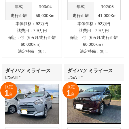
支払総額
支払総額
119.9
119.9
万円
万円
年式
R08/01
年式
R06/12
走行距離
10Km
走行距離
10Km
本体価格：112万円
本体価格：112万円
諸費用：7.9万円
諸費用：7.9万円
保証：付（6ヵ月/走行距離
保証：付（6ヵ月/走行距離
60,000km）
60,000km）
法定整備：無
法定整備：無し
1
2
3
4
5
＞
≫