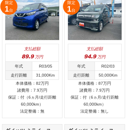
支払総額
支払総額
99.9
万円
99.9
万円
年式
R07/05
年式
R07/05
走行距離
15Km
走行距離
15Km
本体価格：92万円
本体価格：92万円
諸費用：7.9万円
諸費用：7.9万円
保証：付（6ヵ月/走行距離
保証：付（6ヵ月/走行距離
60,000km）
60,000km）
法定整備：無
法定整備：無し
日産 クリッパートラッ
ダイハツ ミライース
ク
DX
L“SAⅢ”
限定
限定
1
1
台
台