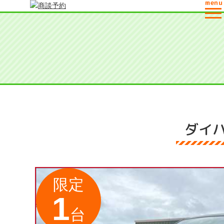
menu
商談予約
ダイハ
限定
1
台