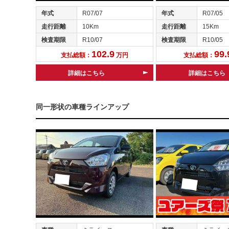
年式
R07/07
年式
R07/05
走行距離
10Km
走行距離
15Km
検査期限
R10/07
検査期限
R10/05
102.9
99.
支払総額：
万円
支払総額：
詳細はこちら
詳細はこちら
同一形状の車種ラインアップ