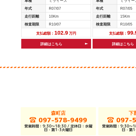
車種
ミライース
車種
ミライー
年式
R07/07
年式
R07/05
走行距離
10Km
走行距離
15Km
検査期限
R10/07
検査期限
R10/05
102.9
99.
支払総額：
万円
支払総額：
詳細はこちら
詳細はこちら
森町店
下
097-578-9499
097-
営業時間：9:30～18:30 / 定休日：水曜
営業時間：9:30～18
日・第1･3火曜日
日・第1