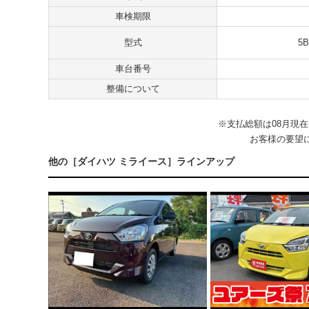
車検期限
型式
5B
車台番号
整備について
※⽀払総額は08⽉現
お客様の要望
他の［ダイハツ ミライース］ラインアップ