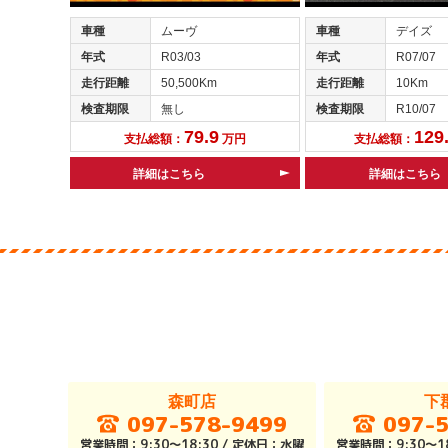
車種
ムーヴ
車種
デイズ
年式
R03/03
年式
R07/07
走行距離
50,500Km
走行距離
10Km
検査期限
無し
検査期限
R10/07
79.9
129
支払総額：
万円
支払総額：
詳細はこちら
詳細はこちら
森町店
下
097-578-9499
097-
営業時間：9:30～18:30 / 定休日：水曜
営業時間：9:30～18