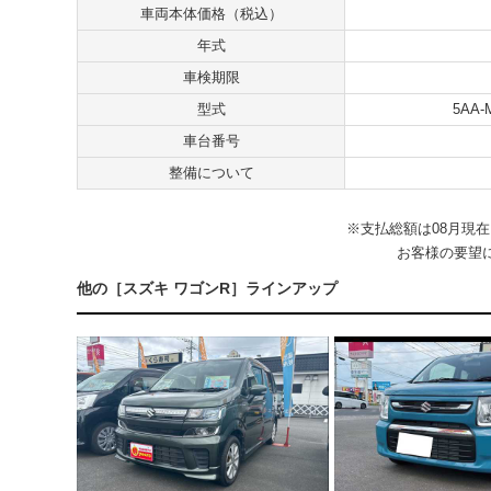
車両本体価格（税込）
年式
車検期限
型式
5AA-
車台番号
整備について
※⽀払総額は08⽉現
お客様の要望
他の［スズキ ワゴンR］ラインアップ