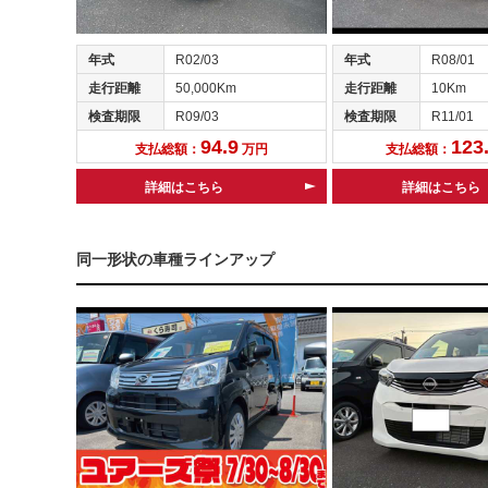
年式
R02/03
年式
R08/01
走行距離
50,000Km
走行距離
10Km
検査期限
R09/03
検査期限
R11/01
94.9
123
支払総額：
万円
支払総額：
詳細はこちら
詳細はこちら
同一形状の車種ラインアップ